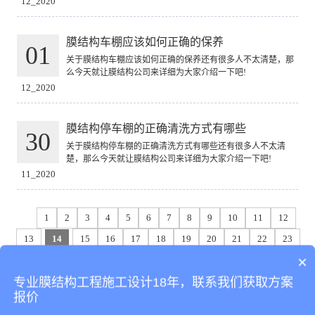
12_2020
膜结构车棚应该如何正确的保养
01
关于膜结构车棚应该如何正确的保养还有很多人不太清楚，那
么今天就让膜结构公司来详细为大家介绍一下吧!
12_2020
膜结构停车棚的正确清洗方式有哪些
30
关于膜结构停车棚的正确清洗方式有哪些还有很多人不太清
楚，那么今天就让膜结构公司来详细为大家介绍一下吧!
11_2020
1
2
3
4
5
6
7
8
9
10
11
12
13
14
15
16
17
18
19
20
21
22
23
×
24
25
26
27
28
29
30
31
32
33
34
专业膜结构工程施工设计18年，联系我们获取方案
35
36
下一页
尾页
报价