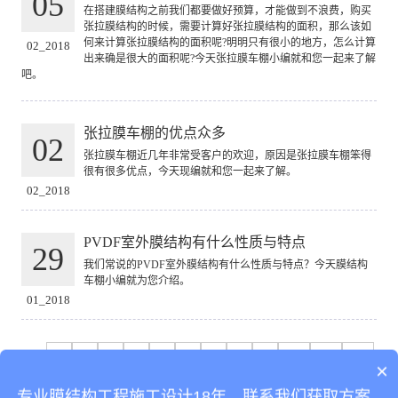
05
在搭建膜结构之前我们都要做好预算，才能做到不浪费，购买
张拉膜结构的时候，需要计算好张拉膜结构的面积，那么该如
何来计算张拉膜结构的面积呢?明明只有很小的地方，怎么计算
02_2018
出来确是很大的面积呢?今天张拉膜车棚小编就和您一起来了解
吧。
张拉膜车棚的优点众多
02
张拉膜车棚近几年非常受客户的欢迎，原因是张拉膜车棚笨得
很有很多优点，今天现编就和您一起来了解。
02_2018
PVDF室外膜结构有什么性质与特点
29
我们常说的PVDF室外膜结构有什么性质与特点？今天膜结构
车棚小编就为您介绍。
01_2018
1
2
3
4
5
6
7
8
9
10
11
12
×
13
14
15
16
17
18
19
20
21
22
23
专业膜结构工程施工设计18年，联系我们获取方案