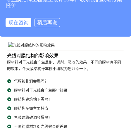
24
25
26
27
28
29
30
31
32
33
34
报价
35
36
37
38
下一页
尾页
现在咨询
稍后再说
热门阅读
光线对膜结构的影响效果
膜材料对于光线会产生反射、透射、吸收的效果，不同的膜材有不同
的效果，今天膜结构停车棚小编就为您介绍一下。
气膜被扎洞会塌吗？
膜材料对于光线会产生那些效果
膜结构建筑怕下雪吗？
膜结构车棚主要特点
气膜建筑破洞会塌吗？
不同的膜材料对光线效果的差异