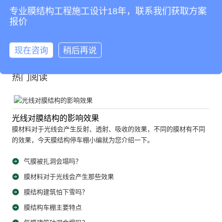
专业膜结构工程施工设计18年，联系我们获取方案
13
14
15
16
17
18
19
20
21
22
23
报价
24
25
26
27
28
29
30
31
32
33
34
35
36
37
38
下一页
尾页
现在咨询
稍后再说
热门阅读
光线对膜结构的影响效果
膜材料对于光线会产生反射、透射、吸收的效果，不同的膜材有不同
的效果，今天膜结构停车棚小编就为您介绍一下。
气膜被扎洞会塌吗？
膜材料对于光线会产生那些效果
膜结构建筑怕下雪吗？
膜结构车棚主要特点