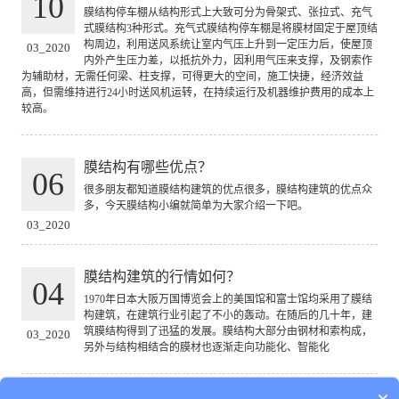
10
膜结构停车棚从结构形式上大致可分为骨架式、张拉式、充气
式膜结构3种形式。充气式膜结构停车棚是将膜材固定于屋顶结
构周边，利用送风系统让室内气压上升到一定压力后，使屋顶
03_2020
内外产生压力差，以抵抗外力，因利用气压来支撑，及钢索作
为辅助材，无需任何梁、柱支撑，可得更大的空间，施工快捷，经济效益
高，但需维持进行24小时送风机运转，在持续运行及机器维护费用的成本上
较高。
膜结构有哪些优点？
06
很多朋友都知道膜结构建筑的优点很多，膜结构建筑的优点众
多，今天膜结构小编就简单为大家介绍一下吧。
03_2020
膜结构建筑的行情如何？
04
1970年日本大阪万国博览会上的美国馆和富士馆均采用了膜结
构建筑，在建筑行业引起了不小的轰动。在随后的几十年，建
筑膜结构得到了迅猛的发展。膜结构大部分由钢材和索构成，
03_2020
另外与结构相结合的膜材也逐渐走向功能化、智能化