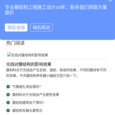
×
1
2
3
4
5
6
7
8
9
10
11
12
专业膜结构工程施工设计18年，联系我们获取方案
13
14
15
16
17
18
19
20
21
22
23
报价
24
25
26
27
28
29
30
31
32
33
34
35
36
37
38
下一页
尾页
现在咨询
稍后再说
热门阅读
光线对膜结构的影响效果
膜材料对于光线会产生反射、透射、吸收的效果，不同的膜材有不同
的效果，今天膜结构停车棚小编就为您介绍一下。
气膜被扎洞会塌吗？
膜材料对于光线会产生那些效果
膜结构建筑怕下雪吗？
膜结构车棚主要特点