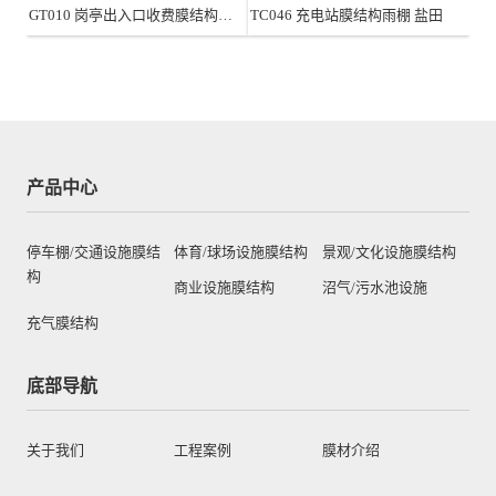
GT010 岗亭出入口收费膜结构雨棚 飞亚达大厦
TC046 充电站膜结构雨棚 盐田
产品中心
停车棚/交通设施膜结
体育/球场设施膜结构
景观/文化设施膜结构
构
商业设施膜结构
沼气/污水池设施
充气膜结构
底部导航
关于我们
工程案例
膜材介绍