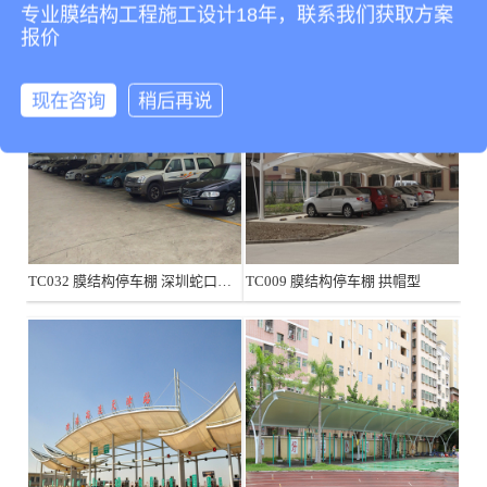
相关产品
专业膜结构工程施工设计18年，联系我们获取方案
报价
现在咨询
稍后再说
TC032 膜结构停车棚 深圳蛇口保安公司
TC009 膜结构停车棚 拱帽型