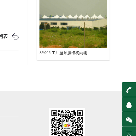
列表
SY006 工厂屋顶膜结构雨棚
t
q
B
T