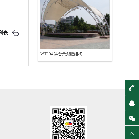
列表
WT004 舞台景观膜结构
t
q
B
T